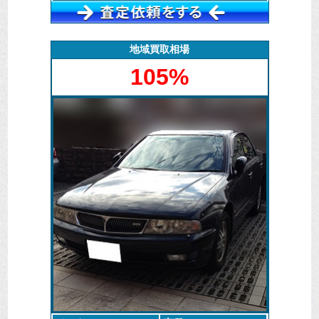
このパジェロジュニアは普通車ですが、車輛としての
相場は低いものとなっています。
パジェロは海外でも人気があるのですが、２ドアのジ
地域買取相場
ュニアとなると扱いが別物となってしまいます。
105%
ですが、廃車マックスでは大手の様に価値のつかない
車輛に対して引取に費用の発生するようなことはござ
いません。
このような車輛でも鉄資源としての有効活用できる提
携先との取引が可能なため、お客様に後々請求するよ
うなことをしなくても問題ないためです。