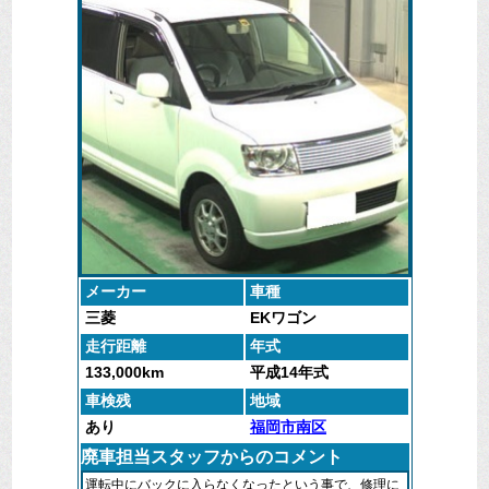
メーカー
車種
三菱
EKワゴン
走行距離
年式
133,000km
平成14年式
車検残
地域
あり
福岡市南区
廃車担当スタッフからのコメント
運転中にバックに入らなくなったという事で、修理に