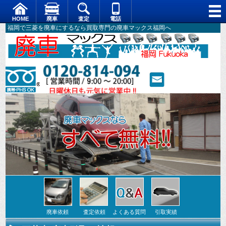
HOME
廃車
査定
電話
福岡で三菱を廃車にするなら買取専門の廃車マックス福岡へ
ベテランスタッフによる安心対応。。
廃車依頼
査定依頼
よくある質問
引取実績