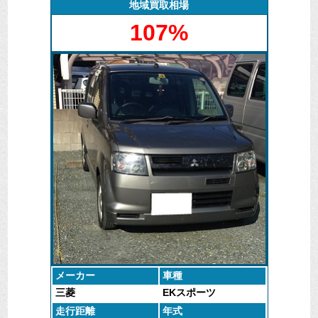
勿論、費用も発生しませんし、手続きまでしっかり対
地域買取相場
応させていただいております。
107%
メーカー
車種
三菱
EKスポーツ
走行距離
年式