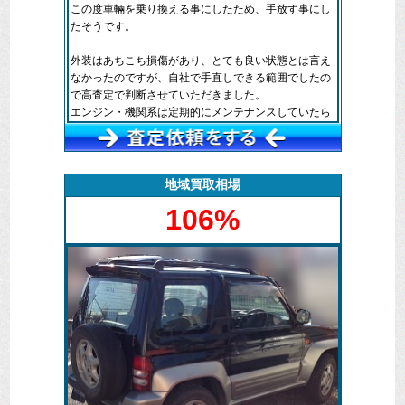
この度車輛を乗り換える事にしたため、手放す事にし
たそうです。
外装はあちこち損傷があり、とても良い状態とは言え
なかったのですが、自社で手直しできる範囲でしたの
で高査定で判断させていただきました。
エンジン・機関系は定期的にメンテナンスしていたら
しく状態も良く保たれておりました。
弊社で引き取らせていただく事になり、必要書類を後
日準備していただき、その後ご自宅に車輛を書類を受
地域買取相場
け取りに訪問させていただきました。
106%