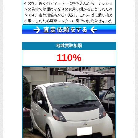
その後、近くのディーラーに持ち込んだら、ミッショ
ンの異常で修理にかなりの費用が掛かると言われたそ
うです。走行距離もかなり延び、これを機に乗り換え
る事にしたため廃車マックスに引取のお問合せをいた
だきました。
引取りは積載車で充分積み込みが出来る車輛なので、
自宅前にて引き取らせていただきました。
ミッションのトラブルで車輛としては活かすのが困難
地域買取相場
だったので、中古パーツとして再利用される事となり
110%
ます。その為、お客様には積載費用、抹消手続きにか
かる費用は請求することなく完了することが出来まし
た。