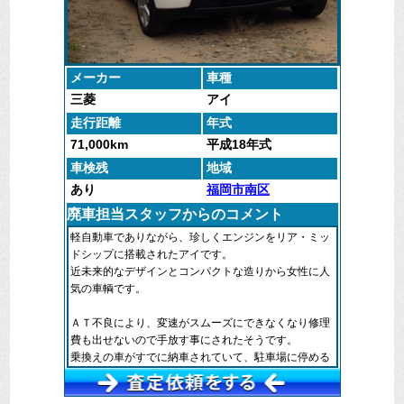
メーカー
車種
三菱
アイ
走行距離
年式
71,000km
平成18年式
車検残
地域
あり
福岡市南区
廃車担当スタッフからのコメント
軽自動車でありながら、珍しくエンジンをリア・ミッ
ドシップに搭載されたアイです。
近未来的なデザインとコンパクトな造りから女性に人
気の車輌です。
ＡＴ不良により、変速がスムーズにできなくなり修理
費も出せないので手放す事にされたそうです。
乗換えの車がすでに納車されていて、駐車場に停める
所がないので、早急に引取りに来てほしいというご希
望でした。