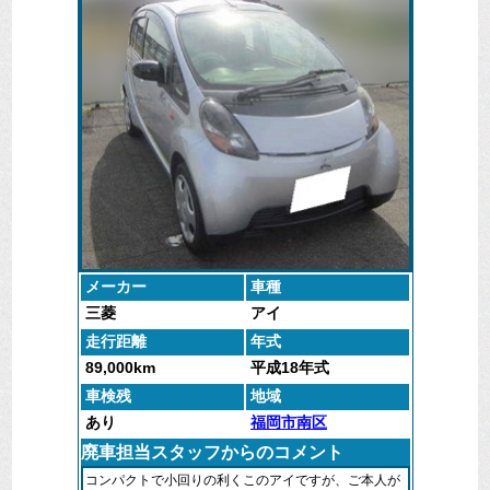
メーカー
車種
三菱
アイ
走行距離
年式
89,000km
平成18年式
車検残
地域
あり
福岡市南区
廃車担当スタッフからのコメント
コンパクトで小回りの利くこのアイですが、ご本人が