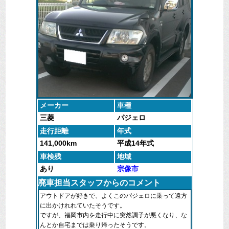
メーカー
車種
三菱
パジェロ
走行距離
年式
141,000km
平成14年式
車検残
地域
あり
宗像市
廃車担当スタッフからのコメント
アウトドアが好きで、よくこのパジェロに乗って遠方
に出かけれれていたそうです。
ですが、福岡市内を走行中に突然調子が悪くなり、な
んとか自宅までは乗り帰ったそうです。