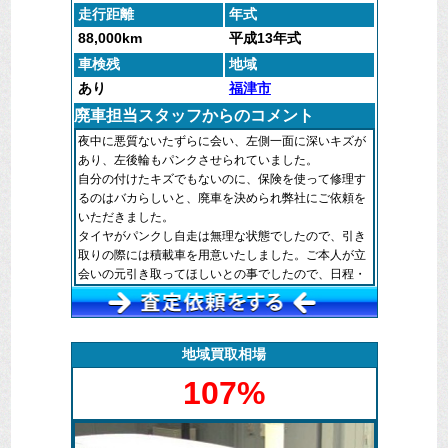
走行距離
年式
88,000km
平成13年式
車検残
地域
あり
福津市
廃車担当スタッフからのコメント
夜中に悪質ないたずらに会い、左側一面に深いキズが
あり、左後輪もパンクさせられていました。
自分の付けたキズでもないのに、保険を使って修理す
るのはバカらしいと、廃車を決められ弊社にご依頼を
いただきました。
タイヤがパンクし自走は無理な状態でしたので、引き
取りの際には積載車を用意いたしました。ご本人が立
会いの元引き取ってほしいとの事でしたので、日程・
時間を合わせてお伺いしました。
年式が経ち、車輛として査定の付かないお車の場合、
その後はパーツ取り、または金属としての資源として
地域買取相場
再利用されることになります。
107%