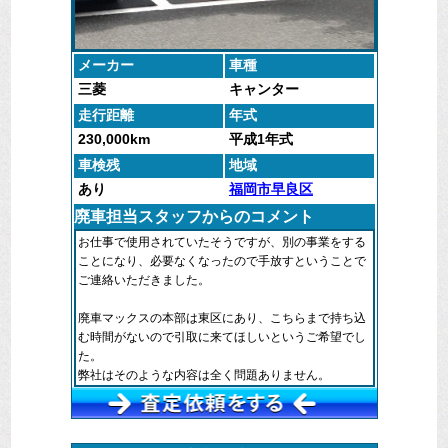
メーカー
車種
三菱
キャンター
走行距離
年式
230,000km
平成1年式
車検残
地域
あり
福岡市早良区
廃車担当スタッフからのコメント
お仕事で使用されていたそうですが、別の事業をする
ことになり、必要なくなったので手放すということで
ご連絡いただきました。
廃車マックスの本部は東区にあり、こちらまで持ち込
む時間がないので引取に来てほしいというご希望でし
た。
弊社はそのような内容は全く問題ありません。
福岡県内どこでもお伺いし、引取に伺う事が可能で
す。