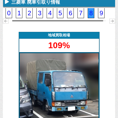
三菱車 廃車引取り情報
不要になった
専門スタッフ
廃車全般に関
廃車で引取っ
車の廃車手続
がしっかりと
するよくある
た車や下取で
きを行いま
査定いたしま
質問
買取った車の
0
1
2
3
4
5
6
7
8
9
す。
す。
にお答えしま
実績データ
す。
地域買取相場
109%