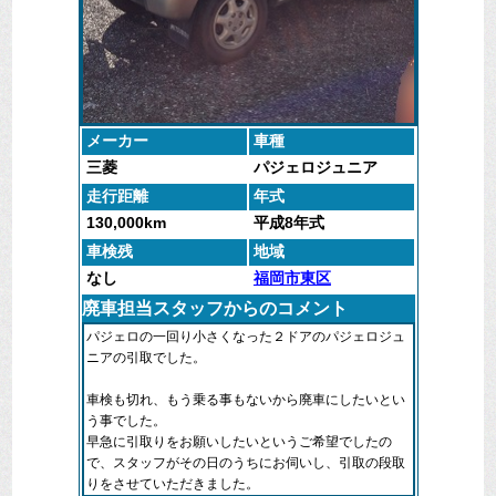
メーカー
車種
三菱
パジェロジュニア
走行距離
年式
130,000km
平成8年式
車検残
地域
なし
福岡市東区
廃車担当スタッフからのコメント
パジェロの一回り小さくなった２ドアのパジェロジュ
ニアの引取でした。
車検も切れ、もう乗る事もないから廃車にしたいとい
う事でした。
早急に引取りをお願いしたいというご希望でしたの
で、スタッフがその日のうちにお伺いし、引取の段取
りをさせていただきました。