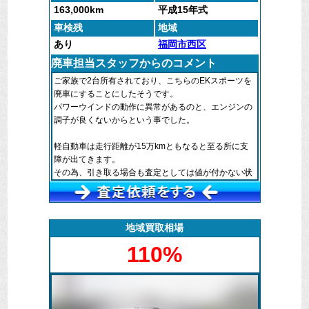
163,000km
平成15年式
車検残
地域
あり
福岡市西区
廃車担当スタッフからのコメント
ご家族で2台所有されており、こちらのEKスポーツを
廃車にすることにしたそうです。
パワーウインドの動作に異常があるのと、エンジンの
調子が良くないからという事でした。
軽自動車は走行距離が15万kmともなると至る所に支
障が出てきます。
その為、引き取る場合も査定としては値が付かない状
態となってしまいます。
ただ、そのような場合でも弊社では鉄資源として利用
する提携業者などと付き合いがあるので、お客様に費
用を負担させることなく引取りから手続きまでお受け
地域買取相場
することが出来ます。
110%