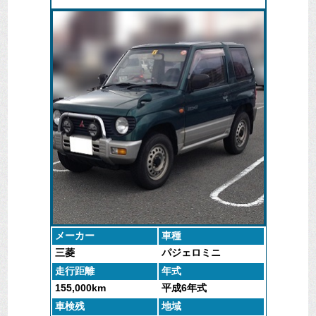
メーカー
車種
三菱
パジェロミニ
走行距離
年式
155,000km
平成6年式
車検残
地域