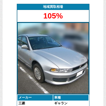
スタッフがその日のうちにお伺いし、車輛を確認させ
ていただきなんとか自走出来るくらいの状態であった
地域買取相場
ので、そのまま運転して引き取らせていただきまし
105%
た。その後、自社でＡＴ修理などを施して市場に出回
る事となりました。
メーカー
車種
三菱
ギャラン