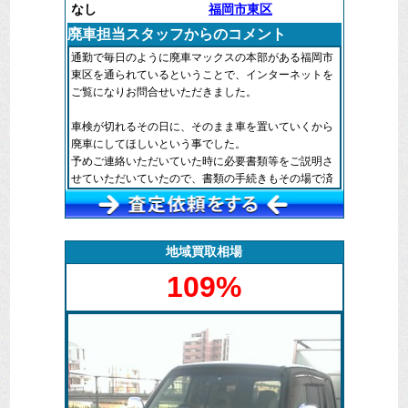
なし
福岡市東区
廃車担当スタッフからのコメント
通勤で毎日のように廃車マックスの本部がある福岡市
東区を通られているということで、インターネットを
ご覧になりお問合せいただきました。
車検が切れるその日に、そのまま車を置いていくから
廃車にしてほしいという事でした。
予めご連絡いただいていた時に必要書類等をご説明さ
せていただいていたので、書類の手続きもその場で済
ませることが出来ました。
引取後は提携先の解体業者に車輌を引取に来てもら
い、解体処分され抹消の手続きをとらせていただきま
した。
地域買取相場
109%