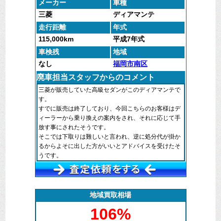
メーカー
車種
三菱
ディアマンテ
走行距離
年式
115,000km
平成7年式
車検残
地域
なし
福岡市南区
廃車担当スタッフからのコメント
三菱が販売していた高級セダンがこのディアマンテで
す。
すでに販売は終了しており、今回こちらのお客様はデ
ィーラーから乗り換えの案内をされ、それに応じて手
放す事にされたそうです。
そこでは下取りは難しいと言われ、逆に処分代が掛か
るからよそに出した方がいいとアドバイスを受けたそ
うです。
その後、ネットへ廃車マックスをご覧になり、お問合
せいただきました。
引取りはご自宅にお伺いし、積載車で積み込みまし
た。
地域買取相場
抹消後はきちんと完了通知を陸運局で発行してもら
106%
い、お客様の元へお送りさせていただきました。