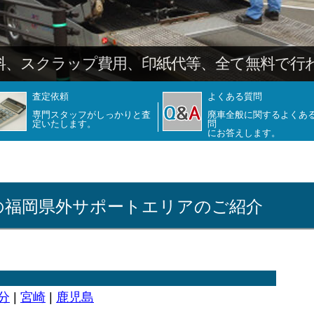
査定依頼
よくある質問
専門スタッフがしっかりと査
廃車全般に関するよくあ
定いたします。
問
にお答えします。
の福岡県外サポートエリアのご紹介
分
|
宮崎
|
鹿児島