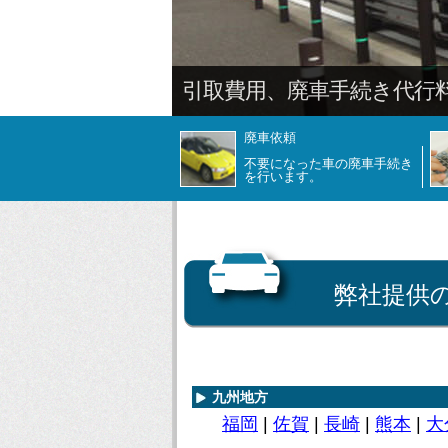
廃車依頼
不要になった車の廃車手続き
を行います。
弊社提供
九州地方
福岡
|
佐賀
|
長崎
|
熊本
|
大