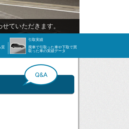
引取実績
る質
廃車で引取った車や下取で買
取った車の実績データ