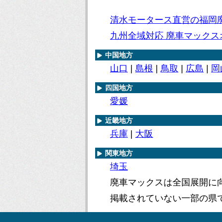
清水モータース直営の福岡
九州全域対応 廃車マックス
中国地方
山口
|
島根
|
鳥取
|
広島
|
岡
四国地方
愛媛
近畿地方
兵庫
|
大阪
関東地方
埼玉
廃車マックスは全国展開に
掲載されていない一部の県