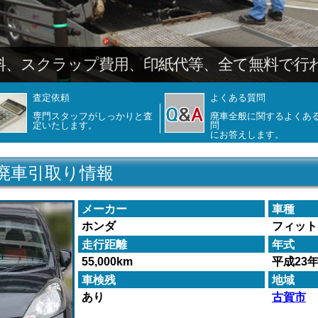
料、スクラップ費用、印紙代等、全て無料で行
査定依頼
よくある質問
専門スタッフがしっかりと査
廃車全般に関するよくあ
定いたします。
問
にお答えします。
 廃車引取り情報
メーカー
車種
ホンダ
フィット
走行距離
年式
55,000km
平成23
車検残
地域
あり
古賀市