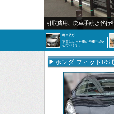
引取費用、廃車手続き代行
廃車依頼
不要になった車の廃車手続き
を行います。
ホンダ フィットRS