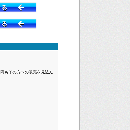
する
する
車両もその方への販売を見込ん