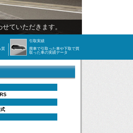
わせていただきます。
引取実績
る質
廃車で引取った車や下取で買
取った車の実績データ
RS
年式