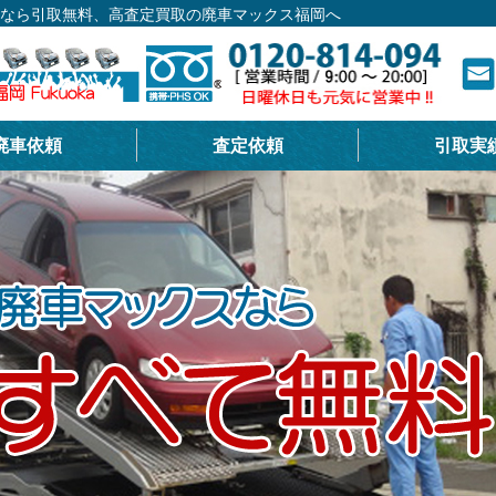
るなら引取無料、高査定買取の廃車マックス福岡へ
廃車依頼
査定依頼
引取実