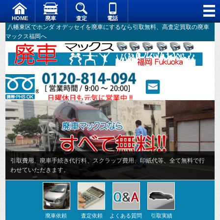
HOME
廃車
査定
電話
八幡東区でホンダ オデッセイを廃車にするなら引取無料、高査定買取の廃車
マックス福岡へ
引取費用、廃車手続き代行料、スクラップ費用、印紙代等、全て無料で行
わせていただきます。
廃車依頼
査定依頼
よくある質問
引取実績