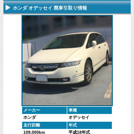
ホンダ オデッセイ 廃車引取り情報
不要になった
専門スタッフ
廃車全般に関
廃車で引取っ
車の廃車手続
がしっかりと
するよくある
た車や下取で
きを行いま
査定いたしま
質問
買取った車の
す。
す。
にお答えしま
実績データ
す。
メーカー
車種
ホンダ
オデッセイ
走行距離
年式
109,000km
平成18年式