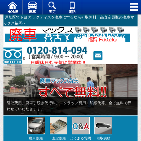
HOME
廃車
査定
電話
戸畑区でトヨタ ラクティスを廃車にするなら引取無料、高査定買取の廃車マ
ックス福岡へ
引取費用、廃車手続き代行料、スクラップ費用、印紙代等、全て無料で行
わせていただきます。
廃車依頼
査定依頼
よくある質問
引取実績