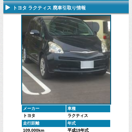
トヨタ ラクティス 廃車引取り情報
不要になった
専門スタッフ
廃車全般に関
廃車で引取っ
車の廃車手続
がしっかりと
するよくある
た車や下取で
きを行いま
査定いたしま
質問
買取った車の
す。
す。
にお答えしま
実績データ
す。
メーカー
車種
トヨタ
ラクティス
走行距離
年式
109,000km
平成19年式