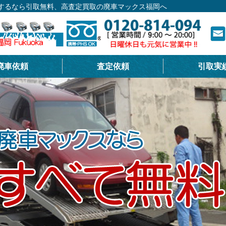
にするなら引取無料、高査定買取の廃車マックス福岡へ
廃車依頼
査定依頼
引取実