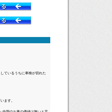
する
する
。
にしているうちに車検が切れた
ざいます。
・中期のお車の価値は無いと言