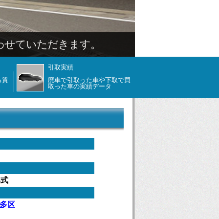
引取実績
る質
廃車で引取った車や下取で買
取った車の実績データ
年式
多区