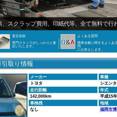
査定依頼
よくある質問
専門スタッフがしっかりと査
廃車全般に関するよくあ
定いたします。
問
にお答えします。
車引取り情報
メーカー
車種
トヨタ
シエンタ
走行距離
年式
142,000km
平成15
車検残
地域
なし
福岡市博