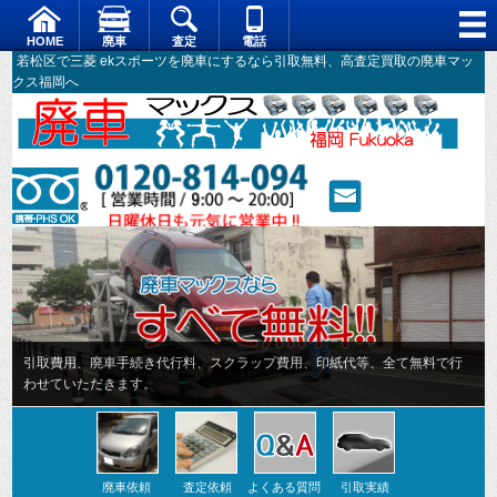
HOME
廃車
査定
電話
若松区で三菱 ekスポーツを廃車にするなら引取無料、高査定買取の廃車マッ
クス福岡へ
引取費用、廃車手続き代行料、スクラップ費用、印紙代等、全て無料で行
わせていただきます。
廃車依頼
査定依頼
よくある質問
引取実績