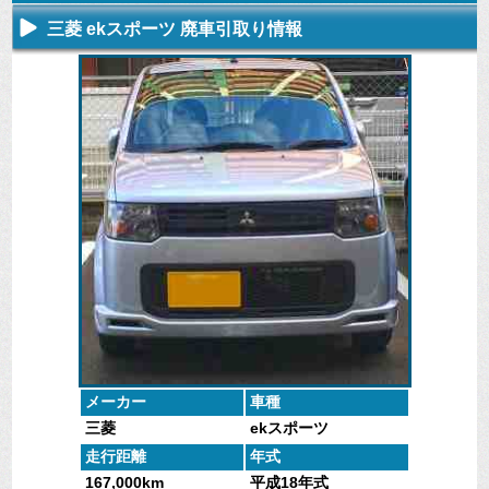
三菱 ekスポーツ 廃車引取り情報
不要になった
専門スタッフ
廃車全般に関
廃車で引取っ
車の廃車手続
がしっかりと
するよくある
た車や下取で
きを行いま
査定いたしま
質問
買取った車の
す。
す。
にお答えしま
実績データ
す。
メーカー
車種
三菱
ekスポーツ
走行距離
年式
167,000km
平成18年式