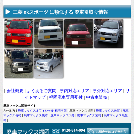
三菱 ekスポーツ に類似する 廃車引取り情報
|
会社概要
|
よくあるご質問
|
県内対応エリア
|
県外対応エリア
|
サ
イトマップ
|
福岡廃車専用受付
|
中古車販売
|
廃車マックス関連サイト
九州地方 |
廃車マックスオフィシャル 福岡本部
| 廃車マックス福岡 |
廃車マックス佐賀
|
廃車
マックス長崎
|
廃車マックス熊本
|
廃車マックス大分
|
廃車マックス宮崎
|
廃車マックス鹿児
島
|