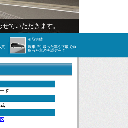
引取実績
る質
廃車で引取った車や下取で買
取った車の実績データ
ード
年式
区