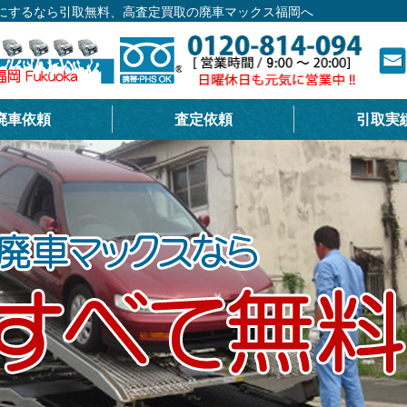
車にするなら引取無料、高査定買取の廃車マックス福岡へ
廃車依頼
査定依頼
引取実