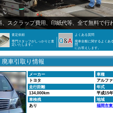
査定依頼
よくある質問
専門スタッフがしっかりと査
廃車全般に関するよくあ
定いたします。
問
にお答えします。
 廃車引取り情報
メーカー
車種
トヨタ
アルファ
走行距離
年式
134,000km
平成15
車検残
地域
あり
福岡市東