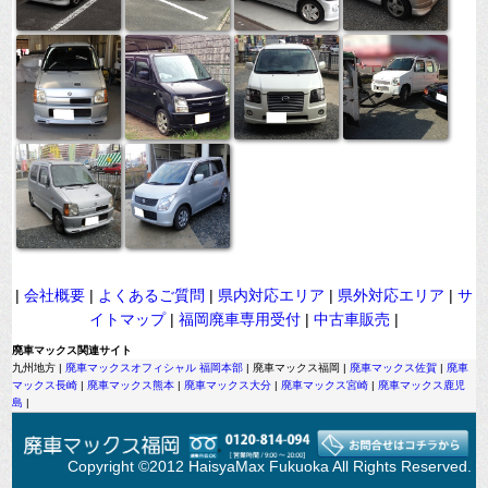
|
会社概要
|
よくあるご質問
|
県内対応エリア
|
県外対応エリア
|
サ
イトマップ
|
福岡廃車専用受付
|
中古車販売
|
廃車マックス関連サイト
九州地方 |
廃車マックスオフィシャル 福岡本部
| 廃車マックス福岡 |
廃車マックス佐賀
|
廃車
マックス長崎
|
廃車マックス熊本
|
廃車マックス大分
|
廃車マックス宮崎
|
廃車マックス鹿児
島
|
Copyright ©2012 HaisyaMax Fukuoka All Rights Reserved.