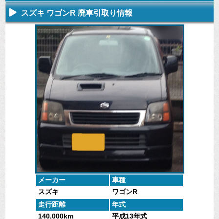
スズキ ワゴンR 廃車引取り情報
不要になった
専門スタッフ
廃車全般に関
廃車で引取っ
車の廃車手続
がしっかりと
するよくある
た車や下取で
きを行いま
査定いたしま
質問
買取った車の
す。
す。
にお答えしま
実績データ
す。
メーカー
車種
スズキ
ワゴンR
走行距離
年式
140,000km
平成13年式