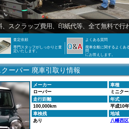
料、スクラップ費用、印紙代等、全て無料で行
査定依頼
よくある質問
専門スタッフがしっかりと査
廃車全般に関するよくあ
定いたします。
問
にお答えします。
ニクーパー 廃車引取り情報
メーカー
車種
ローバー
ミニクー
走行距離
年式
100,000km
平成10
車検残
地域
あり
八幡西区