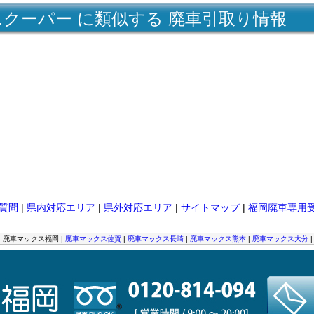
ニクーパー に類似する 廃車引取り情報
質問
|
県内対応エリア
|
県外対応エリア
|
サイトマップ
|
福岡廃車専用
| 廃車マックス福岡 |
廃車マックス佐賀
|
廃車マックス長崎
|
廃車マックス熊本
|
廃車マックス大分