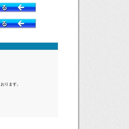
する
する
ております。