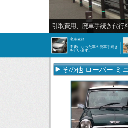
引取費用、廃車手続き代行
廃車依頼
不要になった車の廃車手続き
を行います。
その他 ローバー ミ