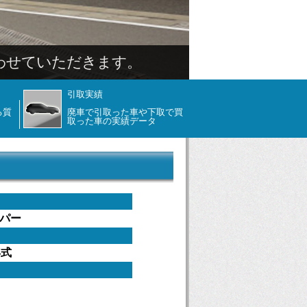
わせていただきます。
引取実績
る質
廃車で引取った車や下取で買
取った車の実績データ
パー
年式