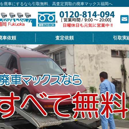
ーを廃車にするなら引取無料、高査定買取の廃車マックス福岡へ
廃車依頼
査定依頼
引取実