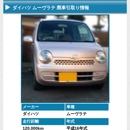
ダイハツ ムーヴラテ 廃車引取り情報
不要になった
専門スタッフ
廃車全般に関
廃車で引取っ
車の廃車手続
がしっかりと
するよくある
た車や下取で
きを行いま
査定いたしま
質問
買取った車の
す。
す。
にお答えしま
実績データ
す。
メーカー
車種
ダイハツ
ムーヴラテ
走行距離
年式
120,000km
平成16年式