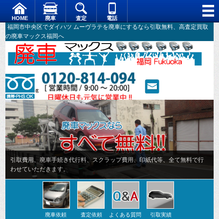
HOME
廃車
査定
電話
福岡市中央区でダイハツ ムーヴラテを廃車にするなら引取無料、高査定買取
の廃車マックス福岡へ
引取費用、廃車手続き代行料、スクラップ費用、印紙代等、全て無料で行
わせていただきます。
廃車依頼
査定依頼
よくある質問
引取実績