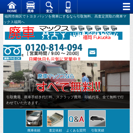
HOME
廃車
査定
電話
福岡市南区でトヨタ パッソを廃車にするなら引取無料、高査定買取の廃車マ
ックス福岡へ
廃車依頼
査定依頼
よくある質問
引取実績