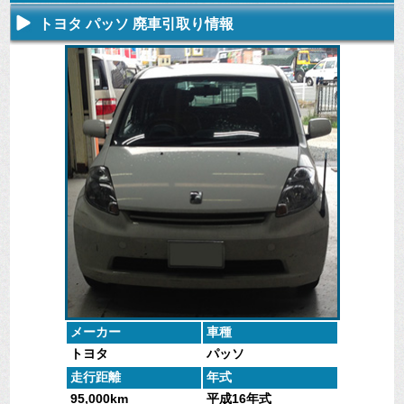
トヨタ パッソ 廃車引取り情報
不要になった
専門スタッフ
廃車全般に関
廃車で引取っ
車の廃車手続
がしっかりと
するよくある
た車や下取で
きを行いま
査定いたしま
質問
買取った車の
す。
す。
にお答えしま
実績データ
す。
メーカー
車種
トヨタ
パッソ
走行距離
年式
95,000km
平成16年式