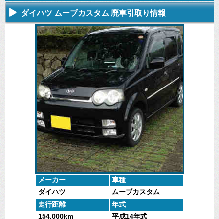
ダイハツ ムーブカスタム 廃車引取り情報
不要になった
専門スタッフ
廃車全般に関
廃車で引取っ
車の廃車手続
がしっかりと
するよくある
た車や下取で
きを行いま
査定いたしま
質問
買取った車の
す。
す。
にお答えしま
実績データ
す。
メーカー
車種
ダイハツ
ムーブカスタム
走行距離
年式
154,000km
平成14年式