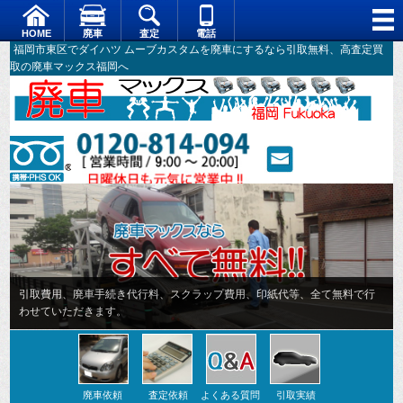
HOME
廃車
査定
電話
福岡市東区でダイハツ ムーブカスタムを廃車にするなら引取無料、高査定買
取の廃車マックス福岡へ
廃車依頼
査定依頼
よくある質問
引取実績