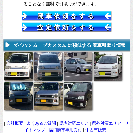
ることなく無料で引取りができます。
廃車依頼をする
査定依頼をする
ダイハツ ムーブカスタム に類似する 廃車引取り情報
|
会社概要
|
よくあるご質問
|
県内対応エリア
|
県外対応エリア
|
サ
イトマップ
|
福岡廃車専用受付
|
中古車販売
|