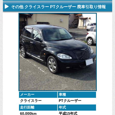
その他 クライスラー PTクルーザー 廃車引取り情報
不要になった
専門スタッフ
廃車全般に関
廃車で引取っ
車の廃車手続
がしっかりと
するよくある
た車や下取で
きを行いま
査定いたしま
質問
買取った車の
す。
す。
にお答えしま
実績データ
す。
メーカー
車種
クライスラー
PTクルーザー
走行距離
年式
60,000km
平成15年式