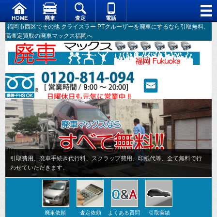
HOME
廃車
査定
電話
福岡市西区でその他 クライスラー PTクルーザーを廃車にするなら引取無料、
高査定買取の廃車マックス福岡へ
引取費用、廃車手続き代行料、スクラップ費用、印紙代等、全て無料で行
わせていただきます。
廃車依頼
査定依頼
よくある質問
引取実績