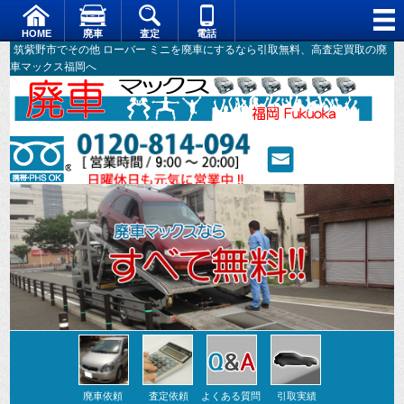
HOME
廃車
査定
電話
筑紫野市でその他 ローバー ミニを廃車にするなら引取無料、高査定買取の廃
車マックス福岡へ
廃車依頼
査定依頼
よくある質問
引取実績