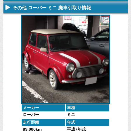
その他 ローバー ミニ 廃車引取り情報
不要になった
専門スタッフ
廃車全般に関
廃車で引取っ
車の廃車手続
がしっかりと
するよくある
た車や下取で
きを行いま
査定いたしま
質問
買取った車の
す。
す。
にお答えしま
実績データ
す。
メーカー
車種
ローバー
ミニ
走行距離
年式
89,000km
平成7年式