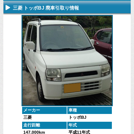
三菱 トッポBJ 廃車引取り情報
不要になった
専門スタッフ
廃車全般に関
廃車で引取っ
車の廃車手続
がしっかりと
するよくある
た車や下取で
きを行いま
査定いたしま
質問
買取った車の
す。
す。
にお答えしま
実績データ
す。
メーカー
車種
三菱
トッポBJ
走行距離
年式
147,000km
平成11年式