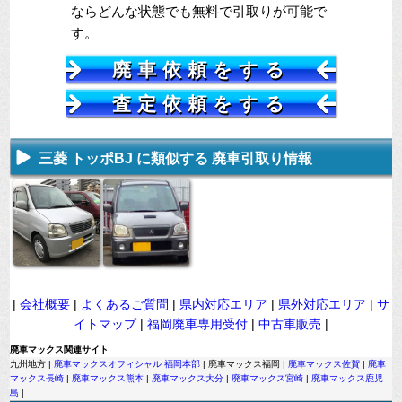
ならどんな状態でも無料で引取りが可能で
す。
廃車依頼をする
査定依頼をする
三菱 トッポBJ に類似する 廃車引取り情報
|
会社概要
|
よくあるご質問
|
県内対応エリア
|
県外対応エリア
|
サ
イトマップ
|
福岡廃車専用受付
|
中古車販売
|
廃車マックス関連サイト
九州地方 |
廃車マックスオフィシャル 福岡本部
| 廃車マックス福岡 |
廃車マックス佐賀
|
廃車
マックス長崎
|
廃車マックス熊本
|
廃車マックス大分
|
廃車マックス宮崎
|
廃車マックス鹿児
島
|