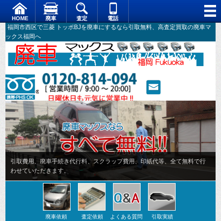
HOME
廃車
査定
電話
福岡市西区で三菱 トッポBJを廃車にするなら引取無料、高査定買取の廃車マ
ックス福岡へ
引取費用、廃車手続き代行料、スクラップ費用、印紙代等、全て無料で行
わせていただきます。
廃車依頼
査定依頼
よくある質問
引取実績