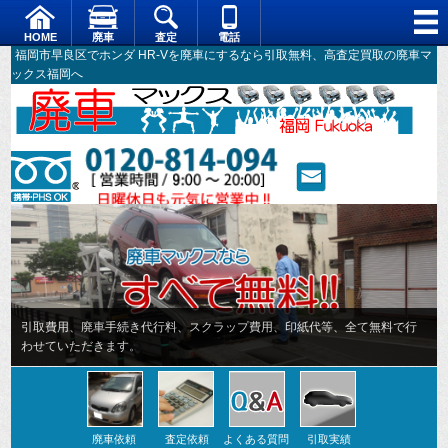
HOME
廃車
査定
電話
福岡市早良区でホンダ HR-Vを廃車にするなら引取無料、高査定買取の廃車マ
ックス福岡へ
引取費用、廃車手続き代行料、スクラップ費用、印紙代等、全て無料で行
わせていただきます。
廃車依頼
査定依頼
よくある質問
引取実績