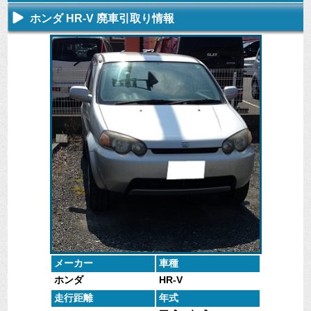
ホンダ HR-V 廃車引取り情報
不要になった
専門スタッフ
廃車全般に関
廃車で引取っ
車の廃車手続
がしっかりと
するよくある
た車や下取で
きを行いま
査定いたしま
質問
買取った車の
す。
す。
にお答えしま
実績データ
す。
メーカー
車種
ホンダ
HR-V
走行距離
年式