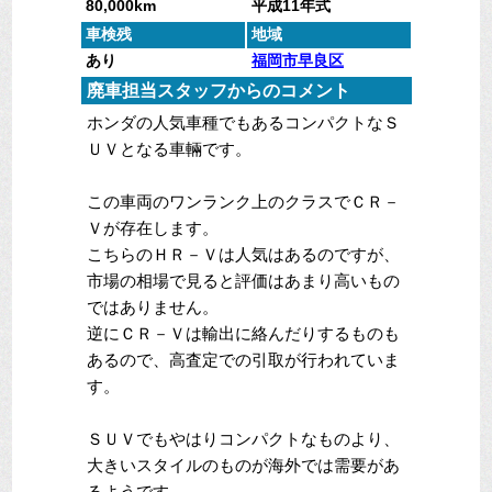
80,000km
平成11年式
車検残
地域
あり
福岡市早良区
廃車担当スタッフからのコメント
ホンダの人気車種でもあるコンパクトなＳ
ＵＶとなる車輛です。
この車両のワンランク上のクラスでＣＲ－
Ｖが存在します。
こちらのＨＲ－Ｖは人気はあるのですが、
市場の相場で見ると評価はあまり高いもの
ではありません。
逆にＣＲ－Ｖは輸出に絡んだりするものも
あるので、高査定での引取が行われていま
す。
ＳＵＶでもやはりコンパクトなものより、
大きいスタイルのものが海外では需要があ
るようです。