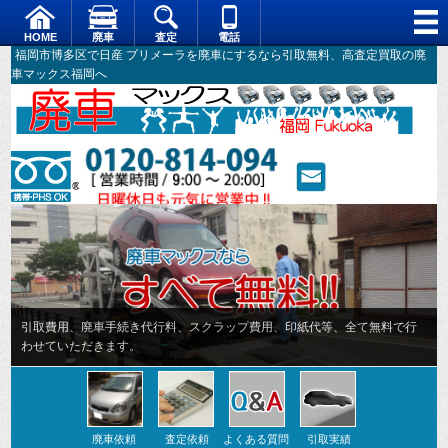
HOME
廃車
査定
電話
福岡市博多区で日産 プリメーラを廃車にするなら引取無料、高査定買取の廃
車マックス福岡へ
引取費用、廃車手続き代行料、スクラップ費用、印紙代等、全て無料で行
わせていただきます。
廃車依頼
査定依頼
よくある質問
引取実績