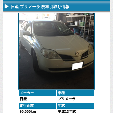
日産 プリメーラ 廃車引取り情報
不要になった
専門スタッフ
廃車全般に関
廃車で引取っ
車の廃車手続
がしっかりと
するよくある
た車や下取で
きを行いま
査定いたしま
質問
買取った車の
す。
す。
にお答えしま
実績データ
す。
メーカー
車種
日産
プリメーラ
走行距離
年式
90,000km
平成13年式