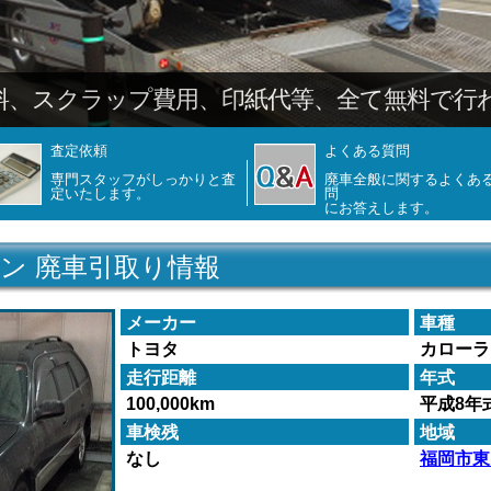
料、スクラップ費用、印紙代等、全て無料で行
査定依頼
よくある質問
専門スタッフがしっかりと査
廃車全般に関するよくあ
定いたします。
問
にお答えします。
ン 廃車引取り情報
メーカー
車種
トヨタ
カローラ
走行距離
年式
100,000km
平成8年
車検残
地域
なし
福岡市東