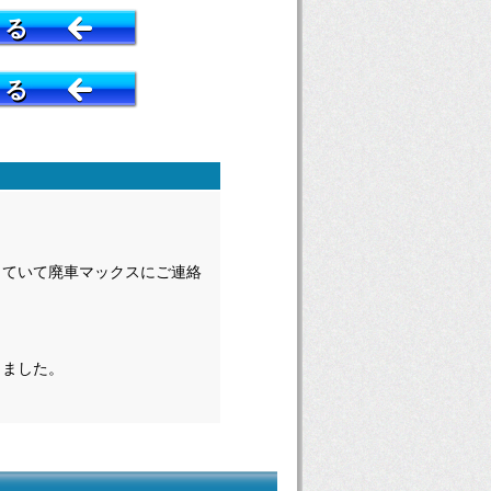
する
する
していて廃車マックスにご連絡
りました。