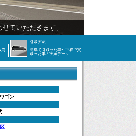
わせていただきます。
引取実績
る質
廃車で引取った車や下取で買
取った車の実績データ
ワゴン
式
区