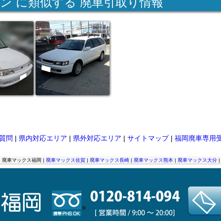
ン に類似する 廃車引取り情報
質問
|
県内対応エリア
|
県外対応エリア
|
サイトマップ
|
福岡廃車専用
| 廃車マックス福岡 |
廃車マックス佐賀
|
廃車マックス長崎
|
廃車マックス熊本
|
廃車マックス大分