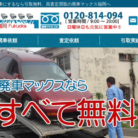
廃車にするなら引取無料、高査定買取の廃車マックス福岡へ
廃車依頼
査定依頼
引取実