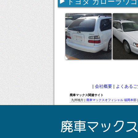
トヨタ カローラワゴ
|
会社概要
|
よくあるご
廃車マックス関連サイト
九州地方 |
廃車マックスオフィシャル 福岡本部