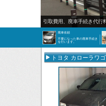
引取費用、廃車手続き代行
廃車依頼
不要になった車の廃車手続き
を行います。
トヨタ カローラワゴ