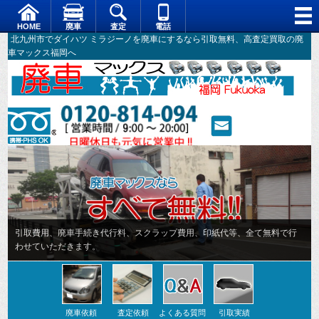
HOME
廃車
査定
電話
北九州市でダイハツ ミラジーノを廃車にするなら引取無料、高査定買取の廃
車マックス福岡へ
廃車依頼
査定依頼
よくある質問
引取実績