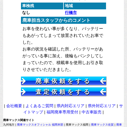
車検残
地域
なし
行橋市
廃車担当スタッフからのコメント
お車を使わない事が多くなり、バッテリー
もあがってしまって放置されていたお車で
した。
お車の状況を確認した所、バッテリーがあ
がっている事に加え、後輪もパンクしてし
まっていたので、積載車を使用しお引き取
りさせていただきました。
廃車依頼をする
査定依頼をする
|
会社概要
|
よくあるご質問
|
県内対応エリア
|
県外対応エリア
|
サ
イトマップ
|
福岡廃車専用受付
|
中古車販売
|
廃車マックス関連サイト
九州地方 |
廃車マックスオフィシャル 福岡本部
| 廃車マックス福岡 |
廃車マックス佐賀
|
廃車