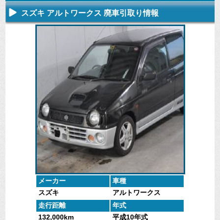
スズキ アルトワークス 廃車引取り情報
不要になった
専門スタッフ
廃車全般に関
廃車で引取っ
車の廃車手続
がしっかりと
するよくある
た車や下取で
きを行いま
査定いたしま
質問
買取った車の
す。
す。
にお答えしま
実績データ
す。
メーカー
車種
スズキ
アルトワークス
走行距離
年式
132,000km
平成10年式