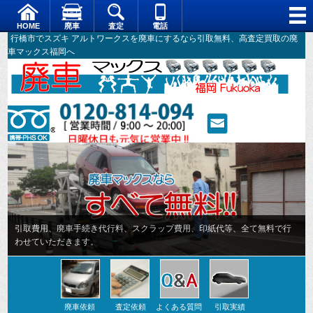
HOME
廃車
査定
電話
行橋市でスズキ アルトワークスを廃車にするなら引取無料、高査定買取の廃
車マックス福岡へ
引取費用、廃車手続き代行料、スクラップ費用、印紙代等、全て無料で行
わせていただきます。
廃車依頼
査定依頼
よくある質問
引取実績